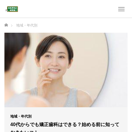
T
o
g
ホーム
地域・年代別
g
l
e
n
a
v
i
g
a
t
i
o
n
地域・年代別
40代からでも矯正歯科はできる？始める前に知って