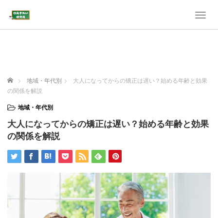
T
o
g
g
l
e
n
ホーム
地域・年代別
大人になってからの矯正は遅い？始める年齢と効果
a
の関係を解説
v
i
地域・年代別
g
大人になってからの矯正は遅い？始める年齢と効果
a
t
の関係を解説
i
o
n