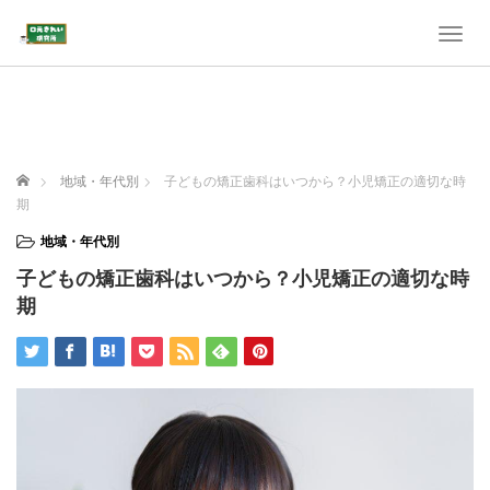
T
o
g
g
l
e
n
ホーム
地域・年代別
子どもの矯正歯科はいつから？小児矯正の適切な時
a
期
v
i
地域・年代別
g
子どもの矯正歯科はいつから？小児矯正の適切な時
a
t
期
i
o
n