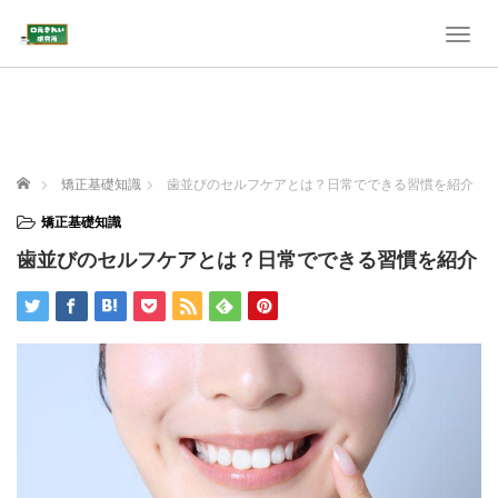
T
o
g
g
l
e
n
ホーム
矯正基礎知識
歯並びのセルフケアとは？日常でできる習慣を紹介
a
v
矯正基礎知識
i
歯並びのセルフケアとは？日常でできる習慣を紹介
g
a
t
i
o
n