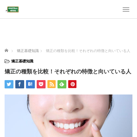
T
o
g
g
l
e
n
ホーム
矯正基礎知識
矯正の種類を比較！それぞれの特徴と向いている人
a
v
矯正基礎知識
i
矯正の種類を比較！それぞれの特徴と向いている人
g
a
t
i
o
n