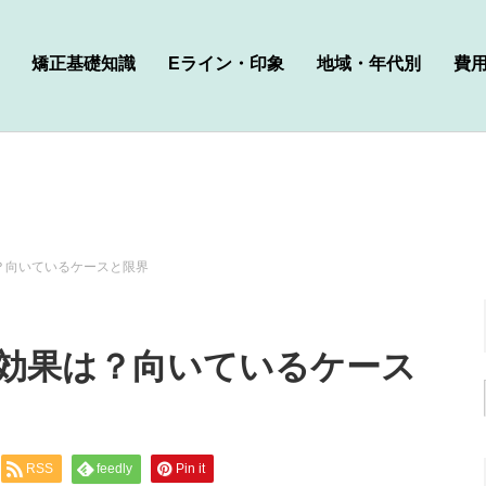
矯正基礎知識
Eライン・印象
地域・年代別
費
？向いているケースと限界
効果は？向いているケース
RSS
feedly
Pin it