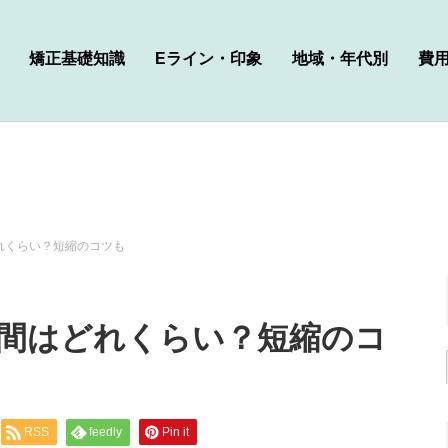
矯正基礎知識
Eライン・印象
地域・年代別
費
れくらい？短縮のコツも
間はどれくらい？短縮のコ
RSS
feedly
Pin it