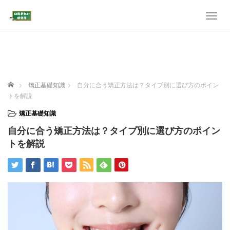
T
o
g
g
l
e
n
ホーム
矯正基礎知識
自分に合う矯正方法は？タイプ別に選び方のポイン
a
トを解説
v
i
矯正基礎知識
g
自分に合う矯正方法は？タイプ別に選び方のポイン
a
t
トを解説
i
o
n