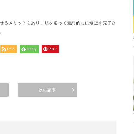
せるメリットもあり、順を追って最終的には矯正を完了さ
。
RSS
feedly
Pin it
次の記事