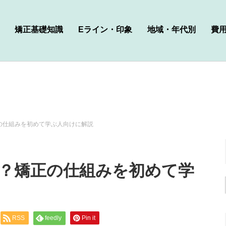
矯正基礎知識
Eライン・印象
地域・年代別
費
の仕組みを初めて学ぶ人向けに解説
？矯正の仕組みを初めて学
RSS
feedly
Pin it