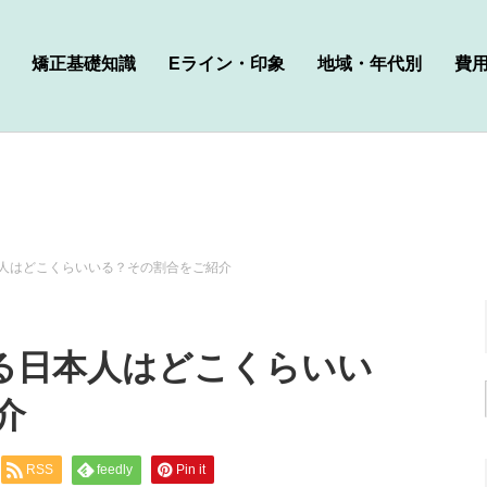
矯正基礎知識
Eライン・印象
地域・年代別
費
人はどこくらいいる？その割合をご紹介
る日本人はどこくらいい
介
RSS
feedly
Pin it