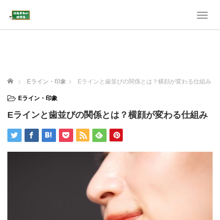
T
o
g
g
l
e
n
ホーム
Eライン・印象
Eラインと歯並びの関係とは？横顔が変わる仕組み
a
v
Eライン・印象
i
Eラインと歯並びの関係とは？横顔が変わる仕組み
g
a
t
i
o
n